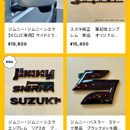
ジムニー・ジムニーシエラ
スズキ純正 筆記体エンブ
【XC/JC専用】 サイドミラー
レム 単品 オリジナルカ
カバー
ラー
¥19,800
¥15,400
ジムニー・ジムニーシエラ
ジムニー・ハスラー Sマー
エンブレム リア2点 ブラ
ク単品 ブラックメッキ調仕